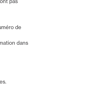
sont pas
numéro de
rmation dans
es.