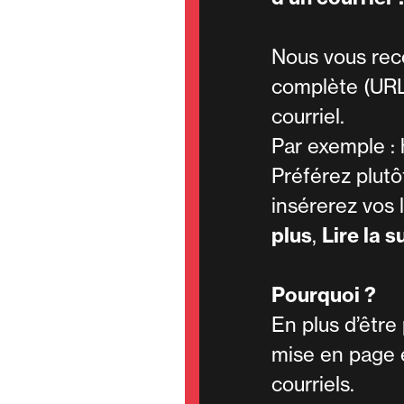
Nous vous rec
complète (URL)
courriel.
Par exemple :
Préférez plutôt
insérerez vos 
plus
,
Lire la s
Pourquoi ?
En plus d’être
mise en page 
courriels.