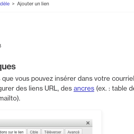
odèle
Ajouter un lien
8
iques
ns que vous pouvez insérer dans votre courrie
igurer des liens URL, des
ancres
(ex. : table 
mailto).