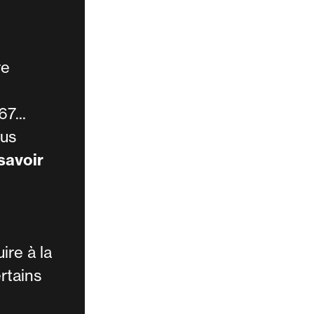
re
7...
ous
savoir
ire à la
rtains