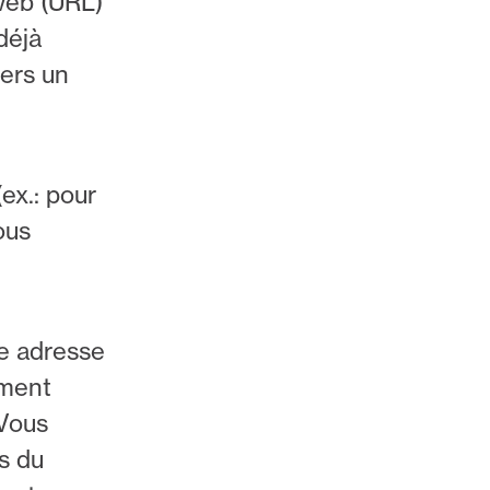
 web (URL)
déjà
vers un
ex.: pour
ous
ne adresse
ement
 Vous
s du