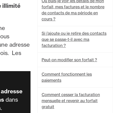
Où puis-je voir les détails de mon
illimité
forfait, mes factures et le nombre
de contacts de ma période en
cours ?
une
Si j’ajoute ou je retire des contacts
vous
que se passe-t-il avec ma
une adresse
facturation ?
fois. Les
Peut-on modifier son forfait ?
Comment fonctionnent les
paiements
e
adresse
Comment cesser la facturation
as
dans
mensuelle et revenir au forfait
gratuit
s
.