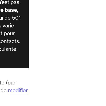
’est pas
e base
,
lui de 501
 varie
et pour
contacts.
oulante
e (par
e de
modifier