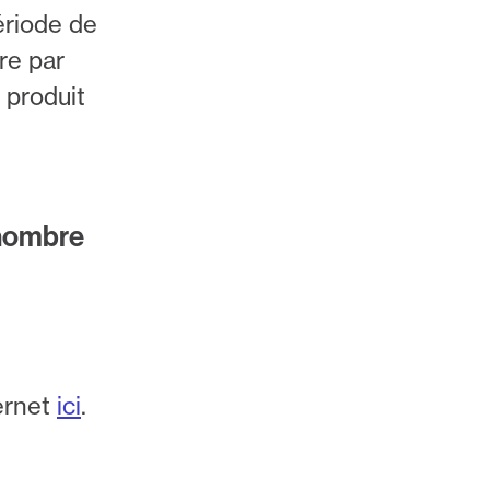
ériode de
re par
 produit
 nombre
ternet
ici
.