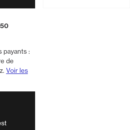
250
s payants :
re de
z.
Voir les
est