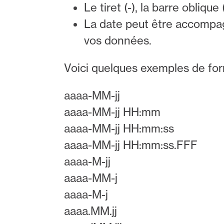
Le tiret (-), la barre obliq
La date peut être accompagn
vos données.
Voici quelques exemples de for
aaaa-MM-jj
aaaa-MM-jj HH:mm
aaaa-MM-jj HH:mm:ss
aaaa-MM-jj HH:mm:ss.FFF
aaaa-M-jj
aaaa-MM-j
aaaa-M-j
aaaa.MM.jj