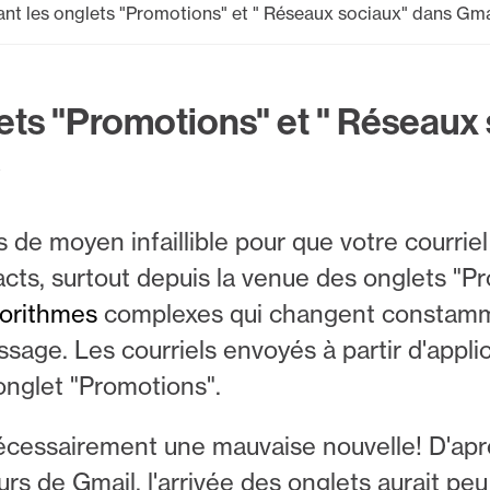
nt les onglets "Promotions" et " Réseaux sociaux" dans Gma
ets "Promotions" et " Réseaux
3
de moyen infaillible pour que votre courriel 
acts, surtout depuis la venue des onglets "P
gorithmes
complexes qui changent constamme
essage. Les courriels envoyés à partir d'applic
onglet "Promotions".
 nécessairement une mauvaise nouvelle! D'ap
eurs de Gmail, l'arrivée des onglets aurait pe