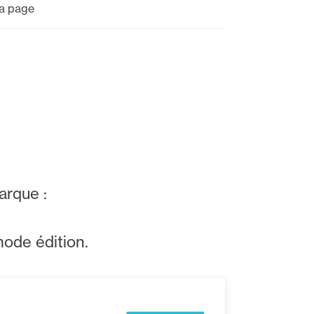
sa page
arque :
ode édition.