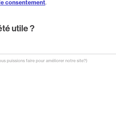
de consentement
.
été utile ?